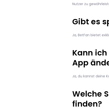
Nutzer zu gewährleist
Gibt es s
Ja, BetFan bietet exk
Kann ich
App änd
Ja, du kannst deine Ko
Welche S
finden?