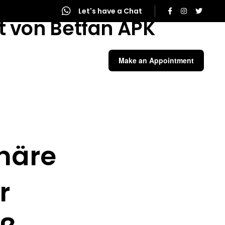
Let's have a Chat
t von Betfan APK
end a Message
Make an Appointment
onäre
r