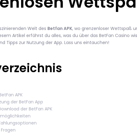
zenlosen Wettsp
szinierenden Welt des
Betfan APK
, wo grenzenloser Wettspaß u
iesem Artikel erfährst du alles, was du über das BetFan Casino wi
und Tipps zur Nutzung der App. Lass uns eintauchen!
verzeichnis
BetFan APK
tzung der BetFan App
Download der BetFan APK
tmöglichkeiten
 Zahlungsoptionen
e Fragen