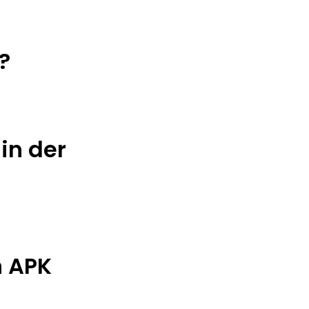
?
in der
n APK