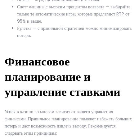
Слот-машины с высоким процентом возврата — выбирайте
только те автоматические игры, которые предлагают RTP от
95% и выше.
Рулетка — с правильной стратегией можно минимизировать
потери.
Финансовое
планирование и
управление ставками
Успех в казино во многом зависит от вашего управления
финансами. Правильное планирование поможет избежать больших
потерь и даст возможность извлечь выгоду. Рекомендуется
следовать этим принципам: