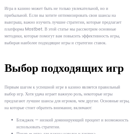
Игра в казино может быть не только увлекательной, но и
прибыльной. Если вы хотите оптимизировать свои шансы на
выигрыш, важно изучить лучшие стратегии, которые предлагает
платформа Mostbet. В этой статье мы рассмотрим основные
методики, которые помогут вам повысить эффективность игры,
выбирая наиболее подходящие игры и стратегии ставок.
Выбор подходящих игр
Первым шагом к успешной игре в казино является правильный
выбор игр. Хотя удача играет важную роль, некоторые игры
предлагают лучшие шансы для игроков, чем другие. Основные игры,
на которые стоит обратить внимание, включают:
Блэкджек — низкий доминирующий процент и возможность
использовать стратегии.
Покер — игра, где важны навыки и тактика.