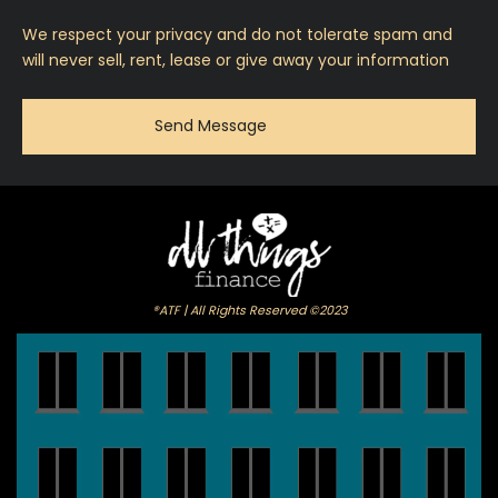
We respect your privacy and do not tolerate spam and
will never sell, rent, lease or give away your information
®ATF | All Rights Reserved ©2023