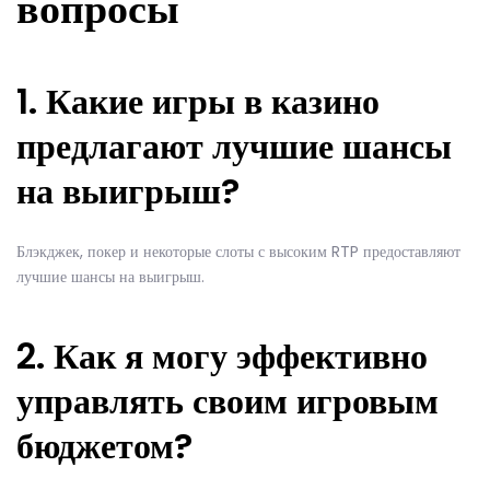
вопросы
1. Какие игры в казино
предлагают лучшие шансы
на выигрыш?
Блэкджек, покер и некоторые слоты с высоким RTP предоставляют
лучшие шансы на выигрыш.
2. Как я могу эффективно
управлять своим игровым
бюджетом?