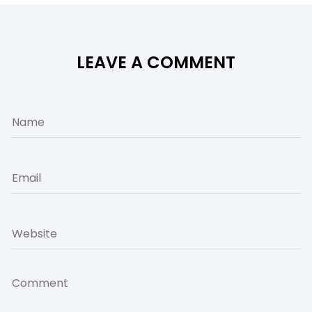
LEAVE A COMMENT