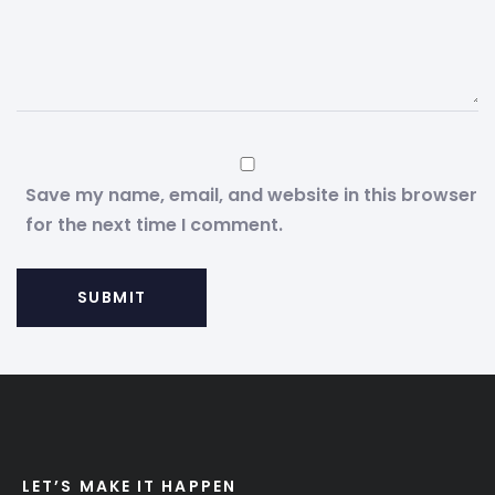
Save my name, email, and website in this browser
for the next time I comment.
LET’S MAKE IT HAPPEN