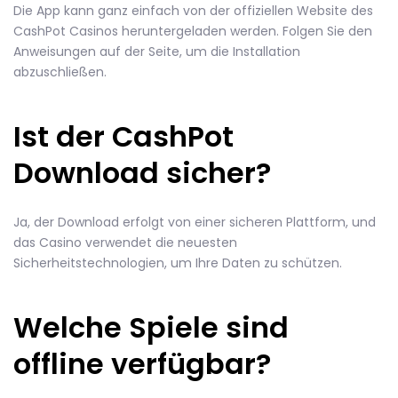
Die App kann ganz einfach von der offiziellen Website des
CashPot Casinos heruntergeladen werden. Folgen Sie den
Anweisungen auf der Seite, um die Installation
abzuschließen.
Ist der CashPot
Download sicher?
Ja, der Download erfolgt von einer sicheren Plattform, und
das Casino verwendet die neuesten
Sicherheitstechnologien, um Ihre Daten zu schützen.
Welche Spiele sind
offline verfügbar?