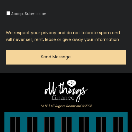
Accept Submission
We respect your privacy and do not tolerate spam and
will never sell, rent, lease or give away your information
®ATF | All Rights Reserved ©2023