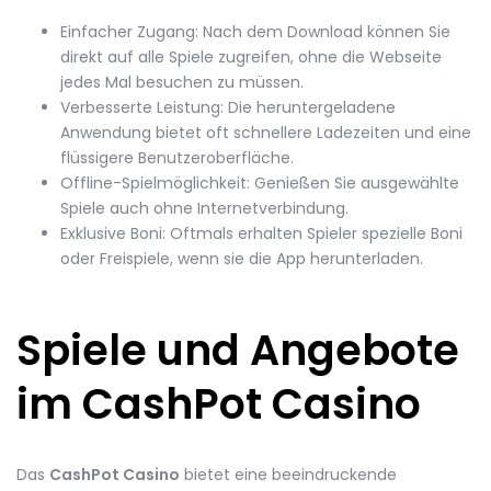
Einfacher Zugang: Nach dem Download können Sie
direkt auf alle Spiele zugreifen, ohne die Webseite
jedes Mal besuchen zu müssen.
Verbesserte Leistung: Die heruntergeladene
Anwendung bietet oft schnellere Ladezeiten und eine
flüssigere Benutzeroberfläche.
Offline-Spielmöglichkeit: Genießen Sie ausgewählte
Spiele auch ohne Internetverbindung.
Exklusive Boni: Oftmals erhalten Spieler spezielle Boni
oder Freispiele, wenn sie die App herunterladen.
Spiele und Angebote
im CashPot Casino
Das
CashPot Casino
bietet eine beeindruckende