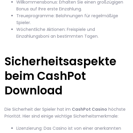
Willkommensbonus: Erhalten Sie einen großzügigen
Bonus auf Ihre erste Einzahlung.
Treueprogramme: Belohnungen für regelmäßige
Spieler.
Wöchentliche Aktionen: Freispiele und
Einzahlungsboni an bestimmten Tagen.
Sicherheitsaspekte
beim CashPot
Download
Die Sicherheit der Spieler hat im
CashPot Casino
höchste
Priorität. Hier sind einige wichtige Sicherheitsmerkmale:
Lizenzierung: Das Casino ist von einer anerkannten