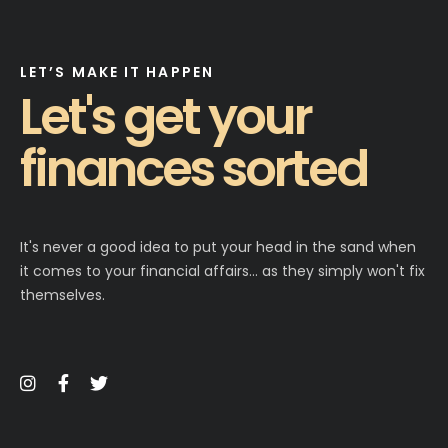
LET’S MAKE IT HAPPEN
Let's get your
finances sorted
It's never a good idea to put your head in the sand when
it comes to your financial affairs… as they simply won't fix
themselves.