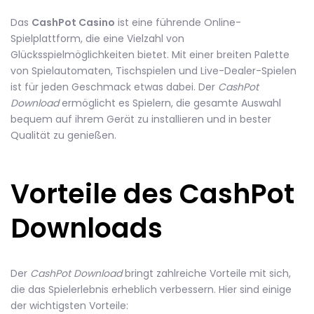
Das
CashPot Casino
ist eine führende Online-
Spielplattform, die eine Vielzahl von
Glücksspielmöglichkeiten bietet. Mit einer breiten Palette
von Spielautomaten, Tischspielen und Live-Dealer-Spielen
ist für jeden Geschmack etwas dabei. Der
CashPot
Download
ermöglicht es Spielern, die gesamte Auswahl
bequem auf ihrem Gerät zu installieren und in bester
Qualität zu genießen.
Vorteile des CashPot
Downloads
Der
CashPot Download
bringt zahlreiche Vorteile mit sich,
die das Spielerlebnis erheblich verbessern. Hier sind einige
der wichtigsten Vorteile: