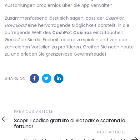
Auszahlungen problemlos über die App verwalten.
Zusammenfassend lässt sich sagen, dass der
CashPot
Download
eine hervorragende Möglichkeit darstellt, in die
aufregende Welt des
CashPot Casinos
einzutauchen.
Genießen Sie die Freiheit, überall zu spielen und von den
zahlreichen Vorteilen zu profitieren. Greifen Sie noch heute
zu und erleben Sie grenzenlose Gewinnfreude!
SHARE ON
Previous
PREVIOUS ARTICLE
Article
Scopri il codice gratuito di Slotpark e scatena la
fortuna!
Next
NEXT ARTICLE
Article