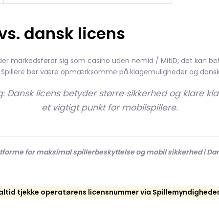
vs. dansk licens
der markedsfører sig som casino uden nemid / MitID; det kan be
. Spillere bør være opmærksomme på klagemuligheder og danske
g: Dansk licens betyder større sikkerhed og klare k
et vigtigt punkt for mobilspillere.
tforme for maksimal spillerbeskyttelse og mobil sikkerhed i D
 altid tjekke operatørens licensnummer via Spillemyndighed