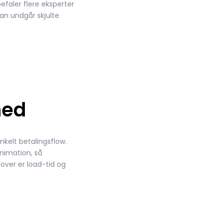
efaler flere eksperter
man undgår skjulte
hed
nkelt betalingsflow.
animation, så
over er load-tid og