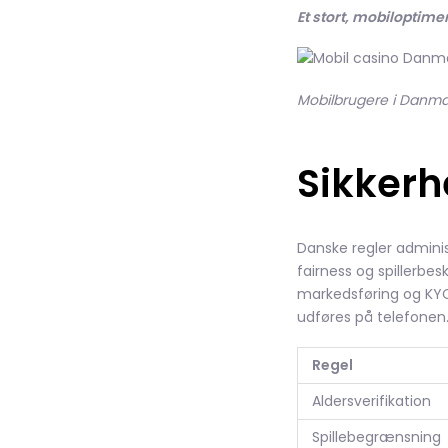
Et stort, mobiloptime
Mobilbrugere i Danmar
Sikkerh
Danske regler adminis
fairness og spillerbe
markedsføring og KYC;
udføres på telefonen
Regel
Aldersverifikation
Spillebegrænsning