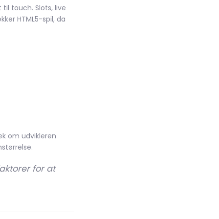
l touch. Slots, live
ækker HTML5-spil, da
jek om udvikleren
størrelse.
aktorer for at