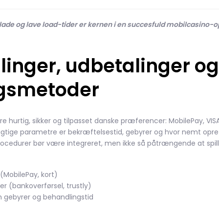
lade og lave load-tider er kernen i en succesfuld mobilcasino-o
linger, udbetalinger og
ngsmetoder
re hurtig, sikker og tilpasset danske præferencer: MobilePay, VI
Vigtige parametre er bekræftelsestid, gebyrer og hvor nemt opre
edurer bør være integreret, men ikke så påtrængende at spil
 (MobilePay, kort)
er (bankoverførsel, trustly)
 gebyrer og behandlingstid