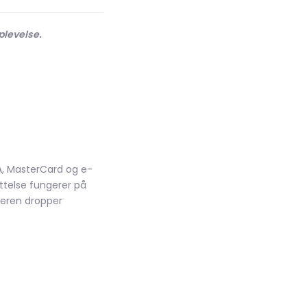
plevelse.
SA, MasterCard og e-
ttelse fungerer på
leren dropper