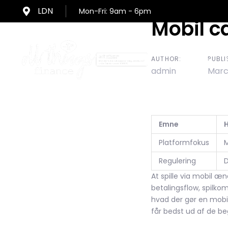
Skip
Skip
LDN
Mon-Fri: 9am - 6pm
links
to
Post
Mobil c
primary
navigation
navigat
Skip
AUTHOR:
PUBLI
Home
to
admin
Marc
content
Emne
H
Platformfokus
M
Regulering
D
At spille via mobil æ
betalingsflow, spilkom
hvad der gør en mobil
får bedst ud af de 