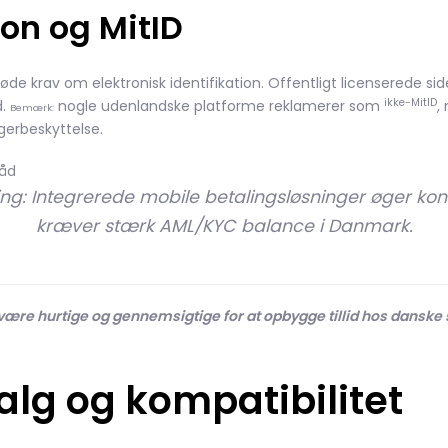
ion og MitID
de krav om elektronisk identifikation. Offentligt licenserede sid
ikke-MitID
d.
nogle udenlandske platforme reklamerer som
,
Bemærk:
gerbeskyttelse.
råd
ng: Integrerede mobile betalingsløsninger øger ko
kræver stærk AML/KYC balance i Danmark.
være hurtige og gennemsigtige for at opbygge tillid hos danske s
alg og kompatibilitet