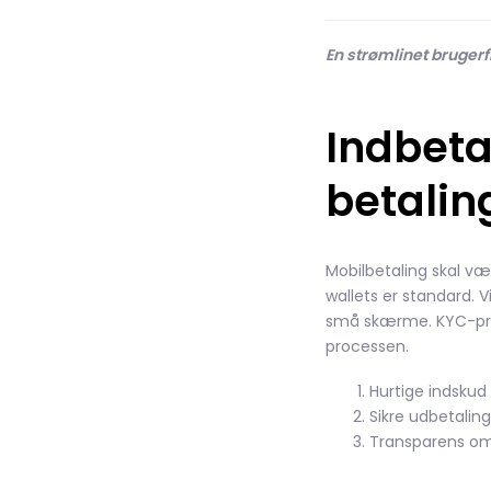
En strømlinet brugerf
Indbeta
betali
Mobilbetaling skal væ
wallets er standard. 
små skærme. KYC-proc
processen.
Hurtige indskud
Sikre udbetaling
Transparens om