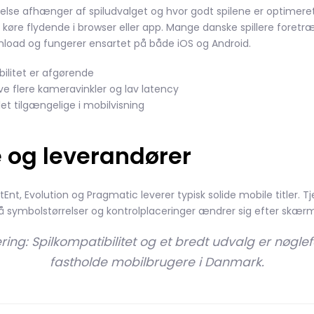
lse afhænger af spiludvalget og hvor godt spilene er optimeret ti
r køre flydende i browser eller app. Mange danske spillere foretr
load og fungerer ensartet på både iOS og Android.
ilitet er afgørende
ave flere kameravinkler og lav latency
 let tilgængelige i mobilvisning
e og leverandører
t, Evolution og Pragmatic leverer typisk solide mobile titler. T
 så symbolstørrelser og kontrolplaceringer ændrer sig efter skærm
ing: Spilkompatibilitet og et bredt udvalg er nøglef
fastholde mobilbrugere i Danmark.