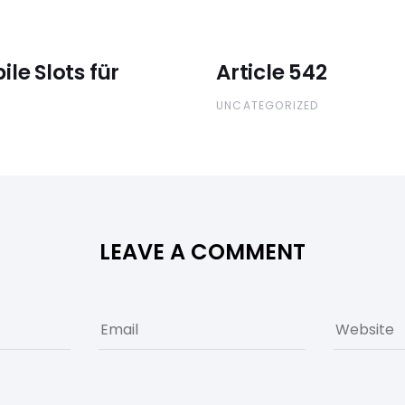
le Slots für
Article 542
UNCATEGORIZED
LEAVE A COMMENT