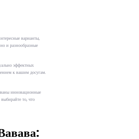
интересные варианты,
, но и разнообразные
зуально эффектных
ением к вашим досугам.
зованы инновационные
 выбирайте то, что
Вавава: