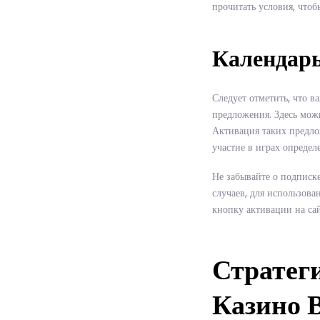
прочитать условия, чтоб
Календарь
Следует отметить, что в
предложения. Здесь мож
Активация таких предло
участие в играх определ
Не забывайте о подписке
случаев, для использова
кнопку активации на сай
Стратег
Казино 