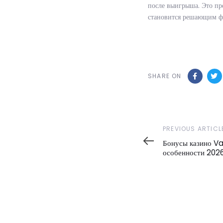
после выигрыша. Это пр
становится решающим фа
SHARE ON
Previous
PREVIOUS ARTICL
Article
Бонусы казино V
особенности 202