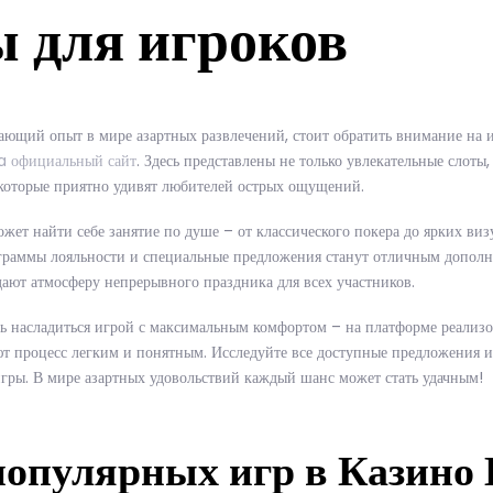
ы для игроков
ающий опыт в мире азартных развлечений, стоит обратить внимание на 
 официальный сайт
. Здесь представлены не только увлекательные слоты
 которые приятно удивят любителей острых ощущений.
жет найти себе занятие по душе – от классического покера до ярких ви
граммы лояльности и специальные предложения станут отличным дополн
дают атмосферу непрерывного праздника для всех участников.
ь насладиться игрой с максимальным комфортом – на платформе реали
ют процесс легким и понятным. Исследуйте все доступные предложения и
гры. В мире азартных удовольствий каждый шанс может стать удачным!
популярных игр в Казино 