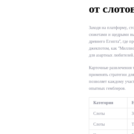
от слото
Заходя на платформу, с
сюжетами и щедрыми вып
древнего Египта”, где 
джекпотом, как “Миллио
для азартных любителей.
Карточные развлечения 
применять стратегии для
позволяет каждому участ
опытных гемблеров.
Категория
Н
Слоты
З
Слоты
Т