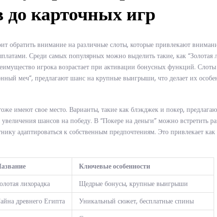
в до карточных игр
тоит обратить внимание на различные слоты, которые привлекают внима
латами. Среди самых популярных можно выделить такие, как “Золотая л
преимущество игрока возрастает при активации бонусных функций. Слоты
нный меч”, предлагают шанс на крупные выигрыши, что делает их особ
тоже имеют свое место. Варианты, такие как блэкджек и покер, предлага
 увеличения шансов на победу. В “Покере на деньги” можно встретить ра
нику адаптироваться к собственным предпочтениям. Это привлекает как 
азвание
Ключевые особенности
олотая лихорадка
Щедрые бонусы, крупные выигрыши
айна древнего Египта
Уникальный сюжет, бесплатные спины