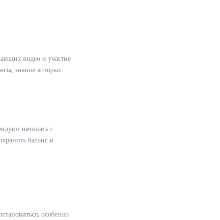
чающих видео и участие
нсы, знание которых
ендуют начинать с
охранить баланс и
остановиться, особенно