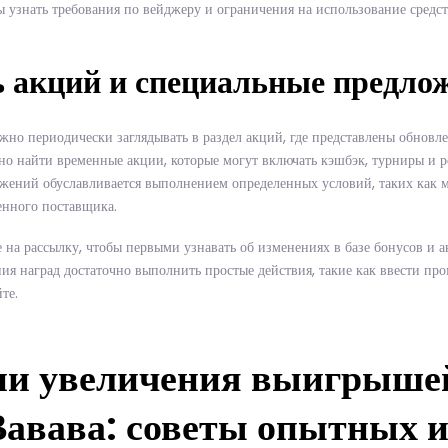
ы узнать требования по вейджеру и ограничения на использование средст
 акций и специальные предло
ажно периодически заглядывать в раздел акций, где представлены обновл
но найти временные акции, которые могут включать кэшбэк, турниры и 
жений обуславливается выполнением определенных условий, таких как 
енного поставщика.
 на рассылку, чтобы первыми узнавать об изменениях в базе бонусов и 
ния наград достаточно выполнить простые действия, такие как ввести пр
те.
ии увеличения выигрыше
Вавава: советы опытных 