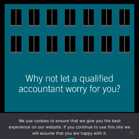
Home
Backstory
Our Services
What Our Clients Say
We use cookies to ensure that we give you the best
Send a Message
experience on our website. If you continue to use this site we
will assume that you are happy with it.
Site development by
tdtg.net