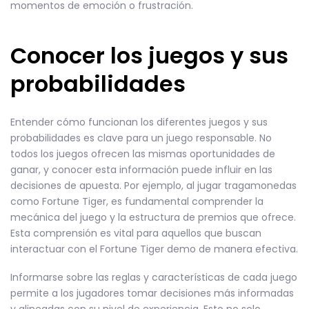
momentos de emoción o frustración.
Conocer los juegos y sus
probabilidades
Entender cómo funcionan los diferentes juegos y sus
probabilidades es clave para un juego responsable. No
todos los juegos ofrecen las mismas oportunidades de
ganar, y conocer esta información puede influir en las
decisiones de apuesta. Por ejemplo, al jugar tragamonedas
como Fortune Tiger, es fundamental comprender la
mecánica del juego y la estructura de premios que ofrece.
Esta comprensión es vital para aquellos que buscan
interactuar con el Fortune Tiger demo de manera efectiva.
Informarse sobre las reglas y características de cada juego
permite a los jugadores tomar decisiones más informadas