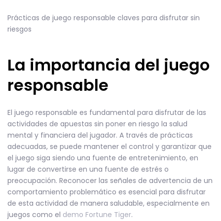
Prácticas de juego responsable claves para disfrutar sin
riesgos
La importancia del juego
responsable
El juego responsable es fundamental para disfrutar de las
actividades de apuestas sin poner en riesgo la salud
mental y financiera del jugador. A través de prácticas
adecuadas, se puede mantener el control y garantizar que
el juego siga siendo una fuente de entretenimiento, en
lugar de convertirse en una fuente de estrés o
preocupación. Reconocer las señales de advertencia de un
comportamiento problemático es esencial para disfrutar
de esta actividad de manera saludable, especialmente en
juegos como el
demo Fortune Tiger
.