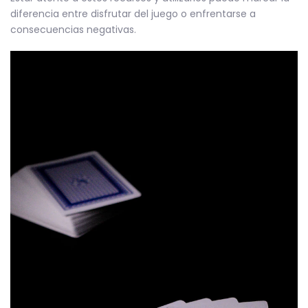
diferencia entre disfrutar del juego o enfrentarse a
consecuencias negativas.