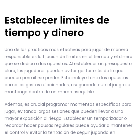
Establecer límites de
tiempo y dinero
Una de las prácticas más efectivas para jugar de manera
responsable es la fijación de límites en el tiempo y el dinero
que se dedica a las apuestas. Al establecer un presupuesto
claro, los jugadores pueden evitar gastar más de lo que
pueden permitirse perder. Esto incluye tanto las apuestas
como los gastos relacionados, asegurando que el juego se
mantenga dentro de un marco asequible.
Además, es crucial programar momentos específicos para
jugar, evitando largas sesiones que pueden llevar a una
mayor exposición al riesgo. Establecer un temporizador o
recordar hacer pausas regulares puede ayudar a mantener
el control y evitar la tentación de seguir jugando en