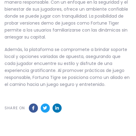
manera responsable. Con un enfoque en la seguridad y el
bienestar de sus jugadores, ofrece un ambiente confiable
donde se puede jugar con tranquilidad. La posibilidad de
probar versiones demo de juegos como Fortune Tiger
permite a los usuarios familiarizarse con las dinámicas sin
arriesgar su capital.
Además, la plataforma se compromete a brindar soporte
local y opciones variadas de apuesta, asegurando que
cada jugador encuentre su estilo y disfrute de una
experiencia gratificante. Al promover prácticas de juego
responsable, Fortuna Tigre se posiciona como un aliado en
el camino hacia un juego seguro y entretenido.
SHARE ON