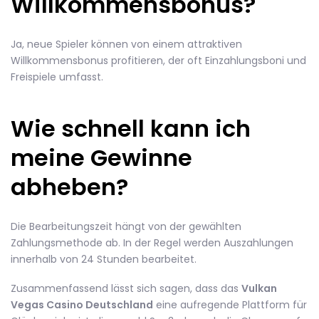
Willkommensbonus?
Ja, neue Spieler können von einem attraktiven
Willkommensbonus profitieren, der oft Einzahlungsboni und
Freispiele umfasst.
Wie schnell kann ich
meine Gewinne
abheben?
Die Bearbeitungszeit hängt von der gewählten
Zahlungsmethode ab. In der Regel werden Auszahlungen
innerhalb von 24 Stunden bearbeitet.
Zusammenfassend lässt sich sagen, dass das
Vulkan
Vegas Casino Deutschland
eine aufregende Plattform für