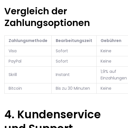
Vergleich der
Zahlungsoptionen
Zahlungsmethode
Bearbeitungszeit
Gebühren
Visa
Sofort
Keine
PayPal
Sofort
Keine
1,9% auf
Skrill
Instant
Einzahlungen
Bitcoin
Bis zu 30 Minuten
Keine
4. Kundenservice