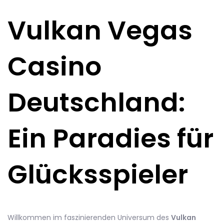
Vulkan Vegas
Casino
Deutschland:
Ein Paradies für
Glücksspieler
Willkommen im faszinierenden Universum des
Vulkan