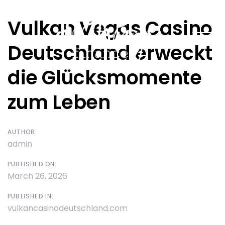
Skip
Skip
links
to
Post
Vulkan Vegas Casino
primary
navigation
Tog
navigation
Deutschland erweckt
Skip
nav
to
die Glücksmomente
content
zum Leben
AUTHOR:
admin
PUBLISHED ON:
March 26, 2026
PUBLISHED IN:
vulkancasinodeutschland.com