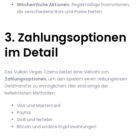
Wöchentliche Aktionen:
Regelmäßige Promotionen,
die verschiedene Boni und Preise bieten.
3. Zahlungsoptionen
im Detail
Das Vulkan Vegas Casino bietet eine Vielzahl von
Zahlungsoptionen
, um den Spielern einen reibungslosen
Geldtransfer zu ermöglichen. Hier sind einige der
beliebtesten Methoden:
Visa und Mastercard
PayPal
Skrill und Neteller
Bitcoin und andere Kryptowährungen