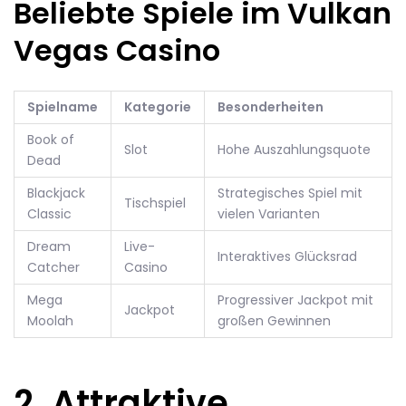
Beliebte Spiele im Vulkan
Vegas Casino
Spielname
Kategorie
Besonderheiten
Book of
Slot
Hohe Auszahlungsquote
Dead
Blackjack
Strategisches Spiel mit
Tischspiel
Classic
vielen Varianten
Dream
Live-
Interaktives Glücksrad
Catcher
Casino
Mega
Progressiver Jackpot mit
Jackpot
Moolah
großen Gewinnen
2. Attraktive