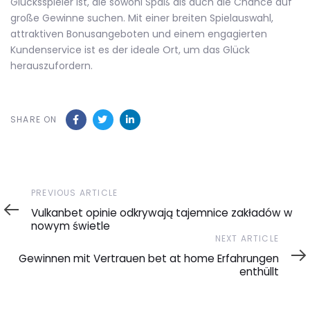
Glücksspieler ist, die sowohl Spaß als auch die Chance auf
große Gewinne suchen. Mit einer breiten Spielauswahl,
attraktiven Bonusangeboten und einem engagierten
Kundenservice ist es der ideale Ort, um das Glück
herauszufordern.
SHARE ON
Previous
PREVIOUS ARTICLE
Article
Vulkanbet opinie odkrywają tajemnice zakładów w
nowym świetle
Next
NEXT ARTICLE
Article
Gewinnen mit Vertrauen bet at home Erfahrungen
enthüllt