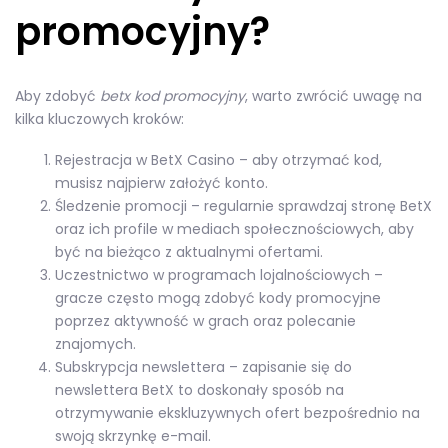
promocyjny?
Aby zdobyć
betx kod promocyjny
, warto zwrócić uwagę na
kilka kluczowych kroków:
Rejestracja w BetX Casino – aby otrzymać kod,
musisz najpierw założyć konto.
Śledzenie promocji – regularnie sprawdzaj stronę BetX
oraz ich profile w mediach społecznościowych, aby
być na bieżąco z aktualnymi ofertami.
Uczestnictwo w programach lojalnościowych –
gracze często mogą zdobyć kody promocyjne
poprzez aktywność w grach oraz polecanie
znajomych.
Subskrypcja newslettera – zapisanie się do
newslettera BetX to doskonały sposób na
otrzymywanie ekskluzywnych ofert bezpośrednio na
swoją skrzynkę e-mail.