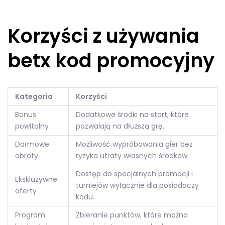
Korzyści z używania
betx kod promocyjny
Kategoria
Korzyści
Bonus
Dodatkowe środki na start, które
powitalny
pozwalają na dłuższą grę.
Darmowe
Możliwość wypróbowania gier bez
obroty
ryzyka utraty własnych środków.
Dostęp do specjalnych promocji i
Ekskluzywne
turniejów wyłącznie dla posiadaczy
oferty
kodu.
Program
Zbieranie punktów, które można