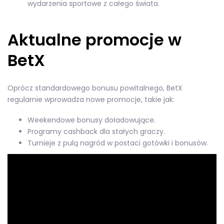
wydarzenia sportowe z całego świata.
Aktualne promocje w
BetX
Oprócz standardowego bonusu powitalnego, BetX
regularnie wprowadza nowe promocje, takie jak:
Weekendowe bonusy doładowujące.
Programy cashback dla stałych graczy.
Turnieje z pulą nagród w postaci gotówki i bonusów.