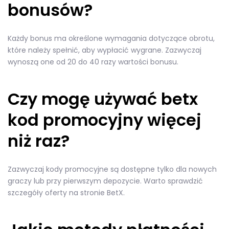
bonusów?
Każdy bonus ma określone wymagania dotyczące obrotu,
które należy spełnić, aby wypłacić wygrane. Zazwyczaj
wynoszą one od 20 do 40 razy wartości bonusu.
Czy mogę używać betx
kod promocyjny więcej
niż raz?
Zazwyczaj kody promocyjne są dostępne tylko dla nowych
graczy lub przy pierwszym depozycie. Warto sprawdzić
szczegóły oferty na stronie BetX.