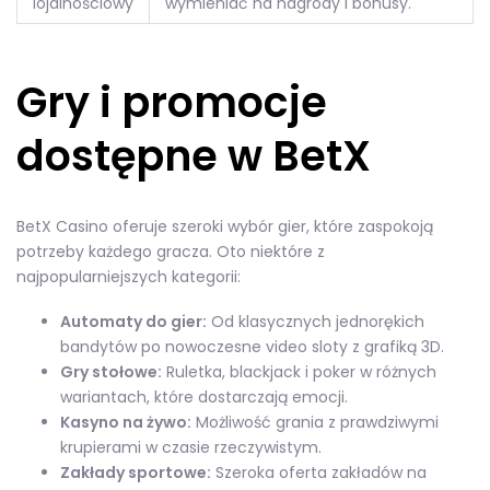
lojalnościowy
wymieniać na nagrody i bonusy.
Gry i promocje
dostępne w BetX
BetX Casino oferuje szeroki wybór gier, które zaspokoją
potrzeby każdego gracza. Oto niektóre z
najpopularniejszych kategorii:
Automaty do gier:
Od klasycznych jednorękich
bandytów po nowoczesne video sloty z grafiką 3D.
Gry stołowe:
Ruletka, blackjack i poker w różnych
wariantach, które dostarczają emocji.
Kasyno na żywo:
Możliwość grania z prawdziwymi
krupierami w czasie rzeczywistym.
Zakłady sportowe:
Szeroka oferta zakładów na